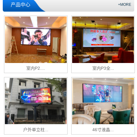
产品中心
+MORE
室内P2....
室内P3全...
户外单立柱...
46寸液晶...