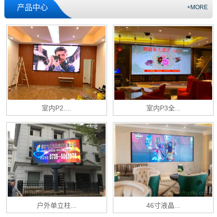
产品中心
+MORE
室内P2....
室内P3全...
户外单立柱...
46寸液晶...